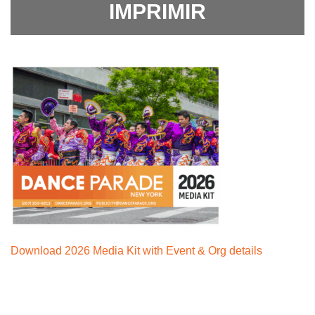
21 de
13
,
Aviso de prensa 2022 "Conferencia de
IMPRIMIR
prensa sobre los pasos del ayuntamiento"
Organizers gear up for Dance Parade 2024 amid
4 de MAYO
Comunicado de prensa 2022 "
Lo más
push for revised zooning
, May 15, 2024
destacado del desfile y el festival
"
10 de MARZO
Comunicado de prensa 2022
EXCERPT: CITY HALL, Manhattan -- Dance Free
"Dance Parade es 'Regreso a las calles': se
NYC celebrates the fact that zoning will be revised but
anuncian los grandes mariscales
"
it's also a state of consciousness. When you get out of
your mind into your body, you are free!
Temporada 2021
30 de AGOSTO
Comunicado de prensa 2021
"Dance Parade apoya al miembro del consejo de
la ciudad de Nueva York, Keith Powers, al
Download 2026 Media Kit with Event & Org details
presidente del condado de Brooklyn, Eric Adams,
y al miembro del consejo, Mark Levine, en una
propuesta de cambio de zonificación para
legalizar el baile en toda la ciudad de Nueva York
"