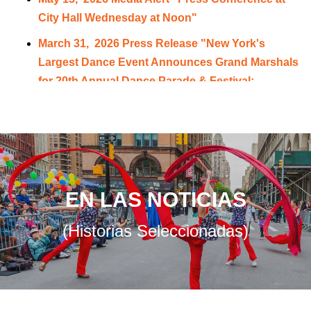
City Hall Wednesday at Noon"
March 31, 2026 Press Release "New York's
Largest Dance Event Announces Grand Marshals
for 20th Annual Dance Parade & Festival:
Saturday, May 16, 2026"
November 20, 2025 Press Release "The Beat
Goes On -- Dance Parade NYC Marks 20 Years of
Dance, Expression & Advocacy for the Right to
Boogie!"
EN LAS NOTICIAS
(Historias Seleccionadas)
202
5
temporada
May 6, 2025 Dance Parade Press Conference at
City Hall
February 27, 2025 Press Release "Dance Parade