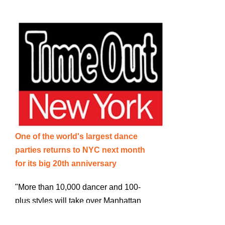
Announces Its Grand Marshals: Mercedes
Ellington, Danny Tenaglia, Funmilayo Chesney
and David Parsons"
202
4
temporada
May 14, 2024 Media Advisory: "Dance Parade
New York, Elected Officials hold Press
Conference on Steps of City Hall Wednesday May
15, 2024 at 12
N
oon.
"
April 30, 2024 , 2024 Press Release "New York's
One of the world's largest dance
Large Dance Event Returns! 18th Annual Dance
parties returns to NYC next month
Parade & Festival Heats up NYC Streets on May
for its big 20th anniversary
18th
"More than 10,000 dancer and 100-
February 12, 2024 Press Release "Dance Parade
plus styles will take over Manhattan
Announces Its Grand Marshals: Brenda Bufalino,
streets"
Lil Buck, Martha Zarate-Alvarez and Norman