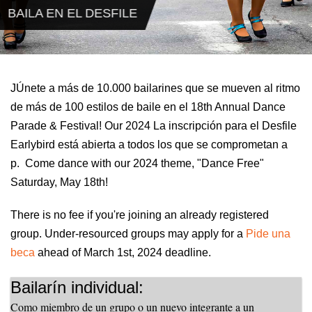
BAILA EN EL DESFILE
J
Únete a más de 10.000 bailarines que se mueven al ritmo
de más de 100 estilos de baile en el
18th
Annual Dance
Parade & Festival! Our 202
4
La inscripción para el Desfile
Earlybird está abierta a todos los que se comprometan a
p
.
Come dance with our 2024 theme, "Dance Free"
Saturday, May 18
th!
There is no fee if you're joining an already registered
group.
U
nder-resourced groups may apply for a
Pide una
beca
ahead of
March
1st, 202
4 deadline.
Bailarín individual:
Como miembro de un grupo o un nuevo integrante a un