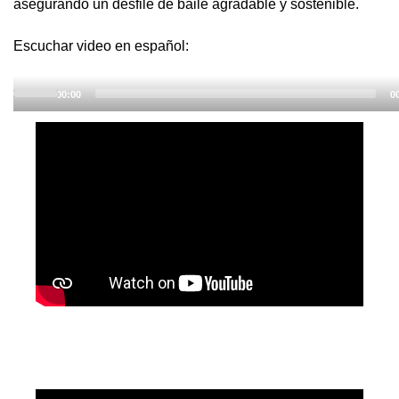
asegurando un desfile de baile agradable y sostenible.
Audio
Escuchar video en español:
Player
00:00
0