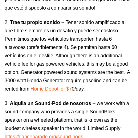
que esté dispuesto a compartir su sonido!
2.
Trae tu propio sonido
-- Tener sonido amplificado al
aire libre siempre es un desafío y puede ser costoso.
Permitimos que los vehículos transporten hasta 6
altavoces (preferiblemente 4)
.
Se permiten hasta 60
vehículos en el desfile.
Although there is an additional
vehicle fee for gas powered vehicles, this may be a good
option. Generator powered sound systems are the best. A
3000
w
att Honda
G
enerator require gasoline and can be
rented from
Home Depot for $7
0
/day.
3.
Alquila un Sound-Pod de nosotros
-- we work with a
sound company who provides a single SoundBoks
speaker on a wheeled platform. that is known as the
loudest wireless speaker in the world. Limited Supply
:
https://danceparade.org/sound-pods