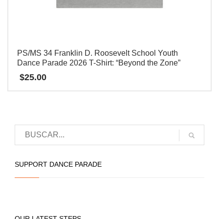
producto
PS/MS 34 Franklin D. Roosevelt School Youth
Dance Parade 2026 T-Shirt: “Beyond the Zone”
$
25.00
Este
producto
tiene
múltiples
variantes.
Las
SUPPORT DANCE PARADE
opciones
se
pueden
elegir
OUR LATEST STEPS