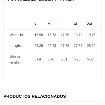
v
M
L
XL
2XL
Width, in
15.98
16.73
17.76
18.74
19.76
Length, in
26.26
26.73
27.36
27.99
28.62
Sleeve
5.04
5.28
5.51
5.75
5.98
length, in
PRODUCTOS RELACIONADOS