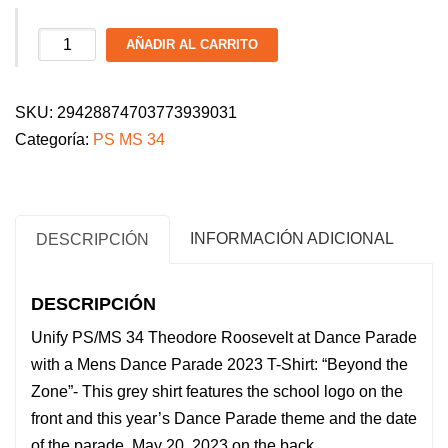
PS/MS
AÑADIR AL CARRITO
34
Men's
SKU:
29428874703773939031
Dance
Categoría:
PS MS 34
Parade
2026
T-
Shirt:
INFORMACIÓN ADICIONAL
DESCRIPCIÓN
"Beyond
the
DESCRIPCIÓN
Zone"
Unify PS/MS 34 Theodore Roosevelt at Dance Parade
cantidad
with a Mens Dance Parade 2023 T-Shirt: “Beyond the
Zone”- This grey shirt features the school logo on the
front and
this year’s Dance Parade theme and the date
of the parade, May 20, 2023 on the back.