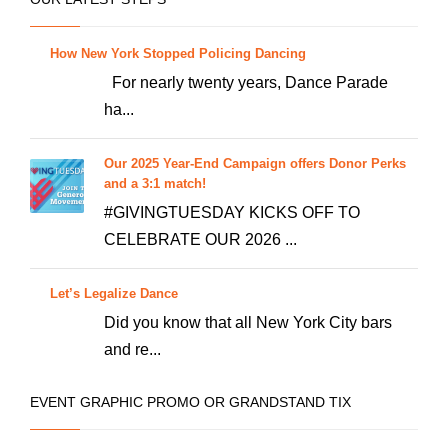
en
la
How New York Stopped Policing Dancing
página
For nearly twenty years, Dance Parade
de
ha...
producto
Our 2025 Year-End Campaign offers Donor Perks
and a 3:1 match!
#GIVINGTUESDAY KICKS OFF TO
CELEBRATE OUR 2026 ...
Let’s Legalize Dance
Did you know that all New York City bars
and re...
EVENT GRAPHIC PROMO OR GRANDSTAND TIX