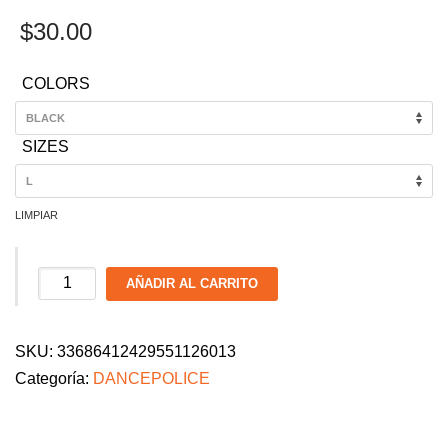
$
30.00
COLORS
SIZES
LIMPIAR
Dance
AÑADIR AL CARRITO
Police
Kids
SKU:
33686412429551126013
T-
Categoría:
DANCEPOLICE
Shirt
cantidad