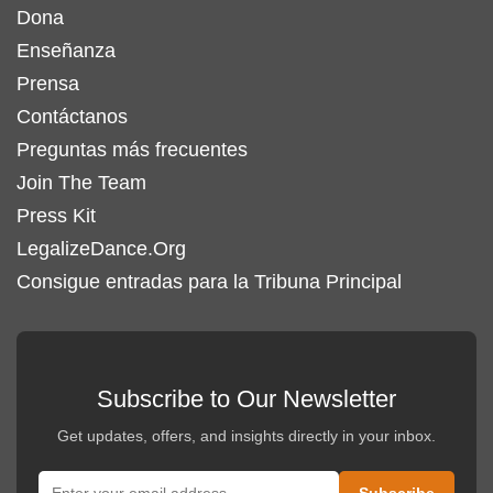
pueden
Dona
elegir
Enseñanza
en
Prensa
la
Contáctanos
página
Preguntas más frecuentes
de
Join The Team
producto
Press Kit
LegalizeDance.Org
Consigue entradas para la Tribuna Principal
Subscribe to Our Newsletter
Get updates, offers, and insights directly in your inbox.