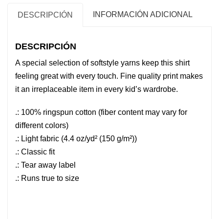
INFORMACIÓN ADICIONAL
DESCRIPCIÓN
DESCRIPCIÓN
A special selection of softstyle yarns keep this shirt
feeling great with every touch. Fine quality print makes
it an irreplaceable item in every kid’s wardrobe.
.: 100% ringspun cotton (fiber content may vary for
different colors)
.: Light fabric (4.4 oz/yd² (150 g/m²))
.: Classic fit
.: Tear away label
.: Runs true to size