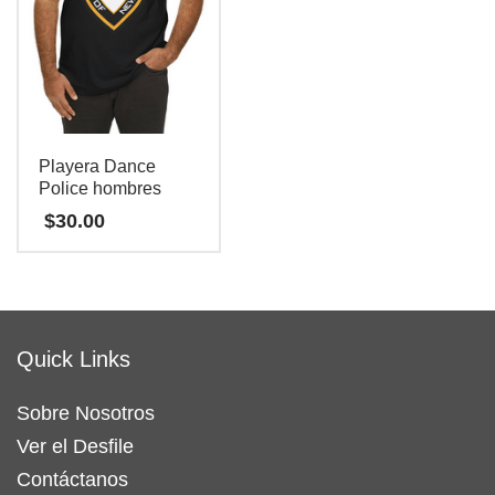
página
elegir
de
en
producto
la
página
de
Playera Dance
producto
Police hombres
$
30.00
Este
producto
tiene
Quick Links
múltiples
variantes.
Sobre Nosotros
Las
Ver el Desfile
opciones
se
Contáctanos