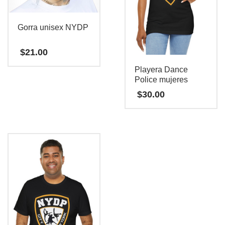
Gorra unisex NYDP
$
21.00
Playera Dance
Este
Police mujeres
producto
$
30.00
tiene
múltiples
Este
variantes.
producto
Las
tiene
opciones
múltiples
se
variantes.
pueden
Las
elegir
opciones
en
se
la
pueden