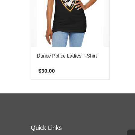
有
多
种
变
体。
可
在
Dance Police Ladies T-Shirt
产
$
30.00
品
页
本
面
产
上
品
选
有
择
多
这
种
Quick Links
些
变