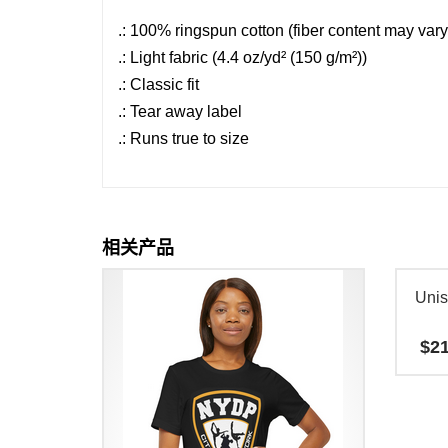
.: 100% ringspun cotton (fiber content may vary 
.: Light fabric (4.4 oz/yd² (150 g/m²))
.: Classic fit
.: Tear away label
.: Runs true to size
相关产品
Uni
$
21
本
产
品