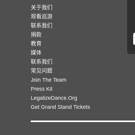
选
体。
关于我们
项
可
观看巡游
在
联系我们
产
捐款
品
教育
页
媒体
面
联系我们
上
选
常见问题
择
Join The Team
这
Press Kit
些
LegalizeDance.Org
选
Get Grand Stand Tickets
项