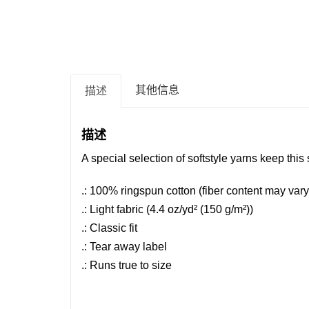
其他信息
描述
描述
A special selection of softstyle yarns keep this 
.: 100% ringspun cotton (fiber content may vary 
.: Light fabric (4.4 oz/yd² (150 g/m²))
.: Classic fit
.: Tear away label
.: Runs true to size