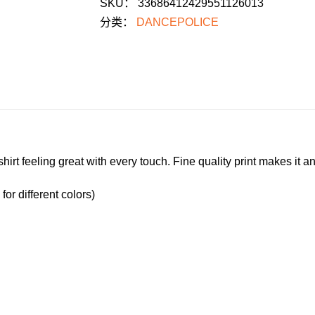
SKU：
33686412429551126013
T-
分类：
DANCEPOLICE
Shirt
数
量
shirt feeling great with every touch. Fine quality print makes it 
for different colors)