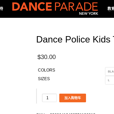
持
教
Dance Police Kids 
$
30.00
COLORS
SIZES
Dance
加入购物车
Police
Kids