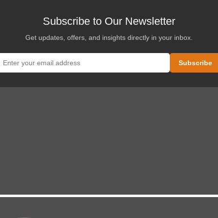
变
体。
Subscribe to Our Newsletter
可
Get updates, offers, and insights directly in your inbox.
在
产
品
页
面
上
选
择
这
些
选
项