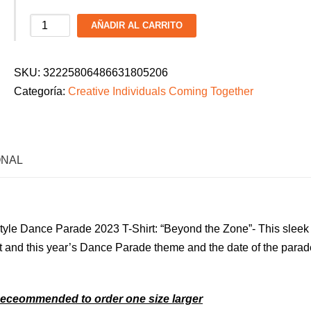
C.I.C.T.
AÑADIR AL CARRITO
Ladies
Dance
SKU:
32225806486631805206
Parade
Categoría:
Creative Individuals Coming Together
2026
T-
Shirt:
"Beyond
ONAL
the
Zone"
cantidad
Style Dance Parade 2023 T-Shirt: “Beyond the Zone”- This sleek
t and
this year’s Dance Parade theme and the date of the parad
s–Receommended to order one size larger