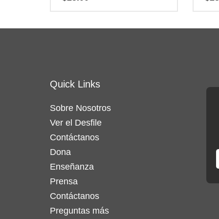
Este
Este
producto
product
tiene
tiene
múltiples
múltipl
variantes.
variant
Quick Links
Las
Las
opciones
opcion
Sobre Nosotros
se
se
Ver el Desfile
pueden
pueden
elegir
Contáctanos
elegir
en
en
Dona
la
la
Enseñanza
página
página
Prensa
de
de
Contáctanos
producto
product
Preguntas más