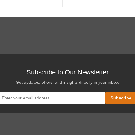
o
es
es.
es
Subscribe to Our Newsletter
Get updates, offers, and insights directly in your inbox.
o