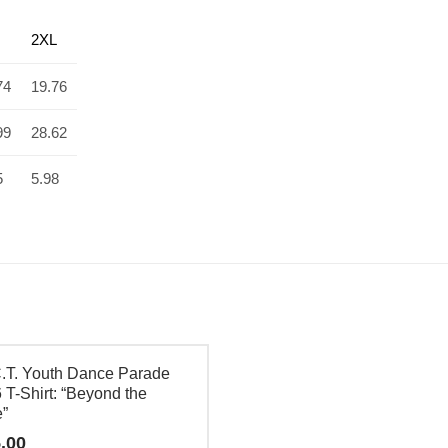
2XL
74
19.76
99
28.62
5
5.98
C.T. Youth Dance Parade
 T-Shirt: “Beyond the
e”
.00