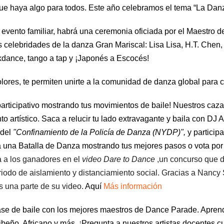
ue haya algo para todos.
Este año celebramos el tema “La Dan
 evento familiar, habrá
una ceremonia
oficiada por el Maestro 
as celebridades de la danza
G
ran
M
ariscal
:
Lisa Lisa, H.T. Chen,
akdance, tango a tap y ¡Japonés a Escocés!
olores, te permiten unirte a la comunidad de danza global para c
articipativo mostrando tus movimientos de baile! Nuestros caza
to artístico.
Saca a relucir tu lado extravagante y baila con DJ 
 del
"Confinamiento de la Policía de Danza (NYDP)",
y participa
 una Batalla de Danza mostrando tus mejores
pasos o
vota por
 a los ganadores
 en el 
video Dare to Dance
,
un concurso que de
eriodo de aislamiento y distanciamiento social. Gracias a Nan
 una parte de su video. 
Aquí 
Más información
se de baile con los mejores maestros de Dance Parade. Apre
ibeño, Africano y más. ¡Pregunta a nuestros artistas docentes c