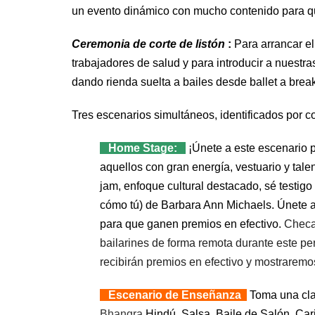
un evento dinámico con mucho contenido para q
Ceremonia de corte de listón
:
P
ara arrancar el
trabajadores de salud y para introducir a nuestr
dando rienda suelta a bailes desde ballet a bre
Tres escenarios simultáneos, identificados por c
Home Stage:
¡Únete a este escenario p
aquellos con gran energía, vestuario y talen
jam, enfoque cultural destacado, sé testigo
cómo tú) de Barbara Ann Michaels.
Únete a
para que ganen premios en efectivo.
Checa
bailarines de forma remota durante este p
recibirán premios en efectivo y mostraremos
Escenario de Enseñanza
Toma una cla
Bhangra
Hindú, Salsa, Baile de Salón, Car