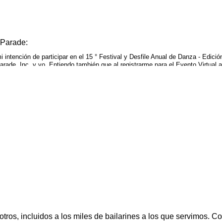
 Parade:
 intención de participar en el 15 ° Festival y Desfile Anual de Danza - Edición
arade, Inc. y yo. Entiendo también que al registrarme para el Evento Virtual
n todas las leyes y regulaciones pertinentes durante todo el evento. Eximo a
a conmigo en el Evento de Danza Virtual, excepto en el caso de negligencia g
onducta de cualquier tipo, o de hacer declaraciones abusivas con respecto a l
nte el Evento virtual, mi imagen puede ser capturada sin compensación. Al re
s correos electrónicos de Dance Parade, incluido STEPS !, el Boletín electróni
 las leyes contra el correo no deseado. Por último, Dance Parade se reserva 
tán participando o están involucrados por razones políticas o comerciales qu
 DESTACADOS DEL DESFILE Y
otros, incluidos a los miles de bailarines a los que servimos.