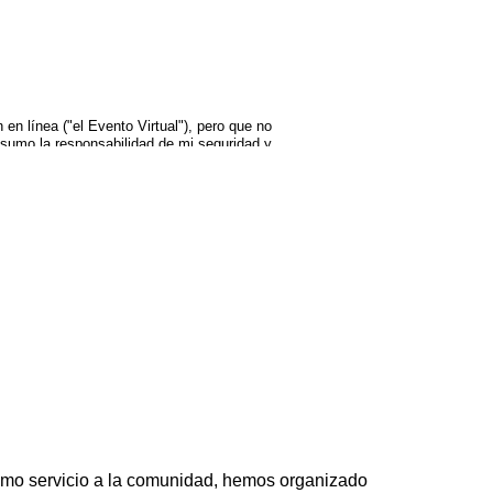
 en línea ("el Evento Virtual"), pero que no
 asumo la responsabilidad de mi seguridad y
 Dance Parade, sus oficiales, personal y
rave de Dance Parade Inc. Estoy de acuerdo
a raza, género, religión, nacionalidad,
gistrarme para el Evento virtual, entiendo
co oficial de Dance Parade, y optar por
el derecho de cancelar la participación en
e no apoyan la danza. ¡Esto es Dance Parade
 FESTIVAL
 Como servicio a la comunidad, hemos organizado