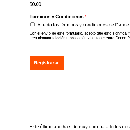
$0.00
Términos y Condiciones
*
Acepto los términos y condiciones de Dance
Con el envío de este formulario, acepto que esto significa mi
crea ninguna relación u obligación vinculante entre Dance P
actuaré con precaución, cortesía y prudencia, y cumpliré co
voluntarios por cualquier responsabilidad en la que incurr
en abstenerme de abuso sexual, emocional o verbal o mala c
etnia, sexo o edad de una persona. También acepto que dura
que mi dirección de correo electrónico estará suscrita a lo
Registrarse
des-inscribirme es una opción que se realiza de acuerdo con
el Evento Virtual si se determina que los participantes es
y todos bailan!
MOMENTOS
Este último año ha sido muy duro para todos nos