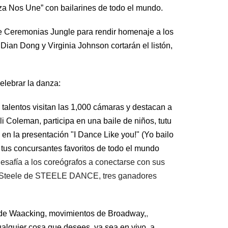
za Nos Une” con bailarines de todo el mundo.
de Ceremonias Jungle
para rendir homenaje a los
 Dian Dong y Virginia Johnson cortarán el listón,
elebrar la danza:
 talentos visitan las 1,000 cámaras y destacan a
Ali Coleman,
participa en
una
baile de niños, tutu
 en la presentación "I Dance Like you!" (Yo bailo
 tus concursantes favoritos de todo el mundo
safía a los coreógrafos a conectarse con sus 
cy Steele de STEELE DANCE, tres ganadores 
nde Waacking, movimientos de Broadway,
,
ualquier cosa que desees, ya sea en vivo, a