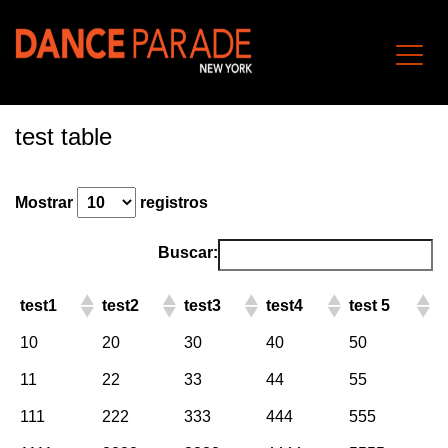
test table
Mostrar
registros
Buscar:
test1
test2
test3
test4
test 5
10
20
30
40
50
11
22
33
44
55
111
222
333
444
555