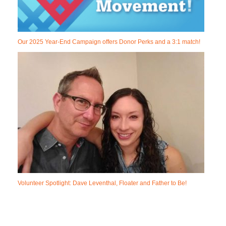
Our 2025 Year-End Campaign offers Donor Perks and a 3:1 match!
Volunteer Spotlight: Dave Leventhal, Floater and Father to Be!