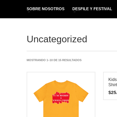
SOBRE NOSOTROS
DESFILE Y FESTIVAL
Uncategorized
MOSTRANDO 1–10 DE 15 RESULTADOS
Kids
Shir
$
25
Este
product