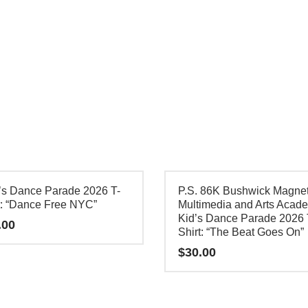
tiene
es
múltiples
es.
variantes.
Las
es
opciones
se
pueden
elegir
en
la
s Dance Parade 2026 T-
P.S. 86K Bushwick Magne
página
t: “Dance Free NYC”
Multimedia and Arts Acad
Kid’s Dance Parade 2026 
de
.00
o
Shirt: “The Beat Goes On”
producto
$
30.00
o
Este
producto