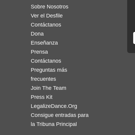
en
Sobre Nosotros
la
Ver el Desfile
página
Contáctanos
de
Dona
product
Enseñanza
Prensa
Contáctanos
Preguntas más
frecuentes
Join The Team
Press Kit
LegalizeDance.Org
Consigue entradas para
la Tribuna Principal