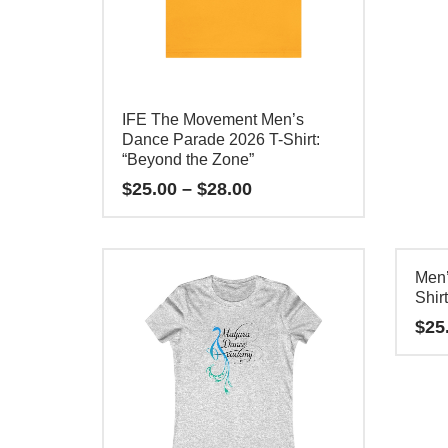
tiene
múltipl
variant
Las
opcion
IFE The Movement Men’s
se
Dance Parade 2026 T-Shirt:
“Beyond the Zone”
pueden
Price
$
25.00
–
$
28.00
elegir
range:
en
$25.00
Este
through
la
producto
$28.00
página
Men’
tiene
Shir
de
múltiples
$
25
product
variantes.
Las
Este
opciones
product
se
tiene
pueden