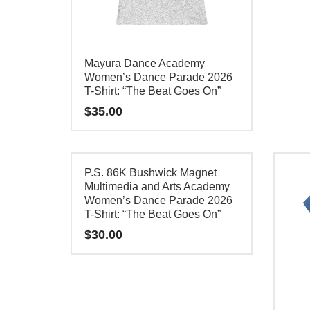
múltipl
elegir
variant
en
Las
la
opcion
Mayura Dance Academy
página
se
Women’s Dance Parade 2026
T-Shirt: “The Beat Goes On”
de
pueden
$
35.00
producto
elegir
en
Este
la
producto
página
P.S. 86K Bushwick Magnet
tiene
Multimedia and Arts Academy
de
múltiples
Women’s Dance Parade 2026
product
T-Shirt: “The Beat Goes On”
variantes.
Las
$
30.00
opciones
Este
se
producto
pueden
tiene
elegir