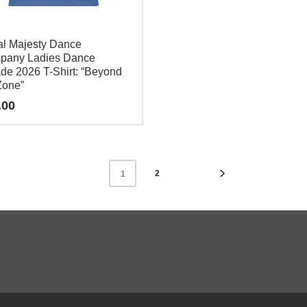
l Majesty Dance
pany Ladies Dance
de 2026 T-Shirt: “Beyond
Zone”
.00
o
2
1
es
es.
es