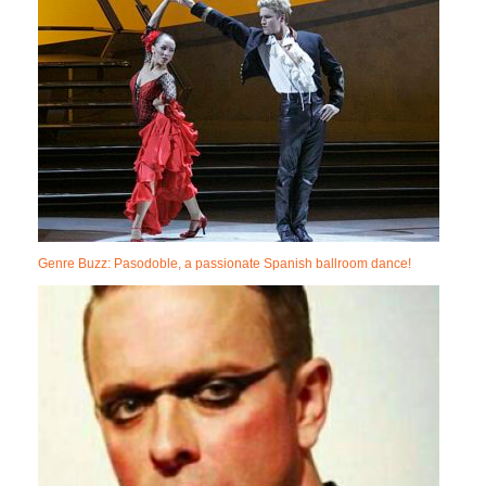
Genre Buzz: Pasodoble, a passionate Spanish ballroom dance!