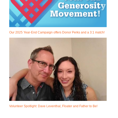
Our 2025 Year-End Campaign offers Donor Perks and a 3:1 match!
Volunteer Spotlight: Dave Leventhal, Floater and Father to Be!