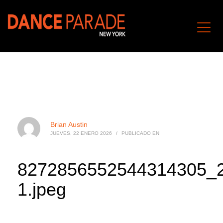
Brian Austin
JUEVES, 22 ENERO 2026
/
PUBLICADO EN
8272856552544314305_
1.jpeg