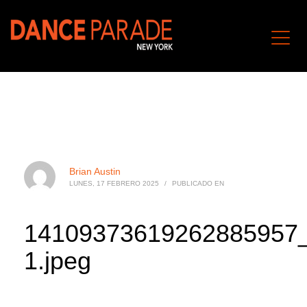
Brian Austin
LUNES, 17 FEBRERO 2025
/
PUBLICADO EN
14109373619262885957
1.jpeg