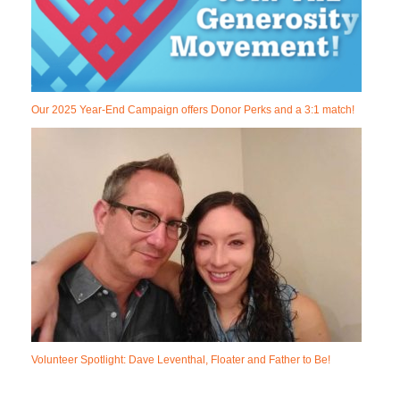
Our 2025 Year-End Campaign offers Donor Perks and a 3:1 match!
Volunteer Spotlight: Dave Leventhal, Floater and Father to Be!