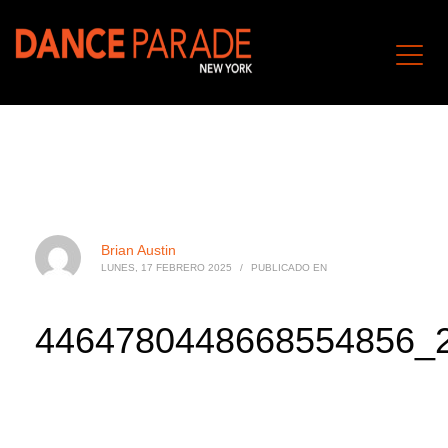
Brian Austin
LUNES, 17 FEBRERO 2025
/
PUBLICADO EN
4464780448668554856_2