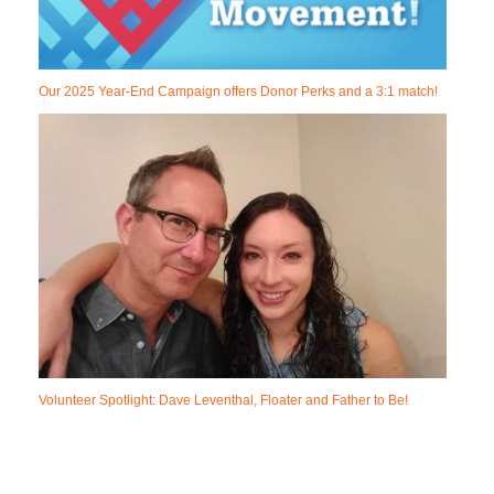
Our 2025 Year-End Campaign offers Donor Perks and a 3:1 match!
Volunteer Spotlight: Dave Leventhal, Floater and Father to Be!