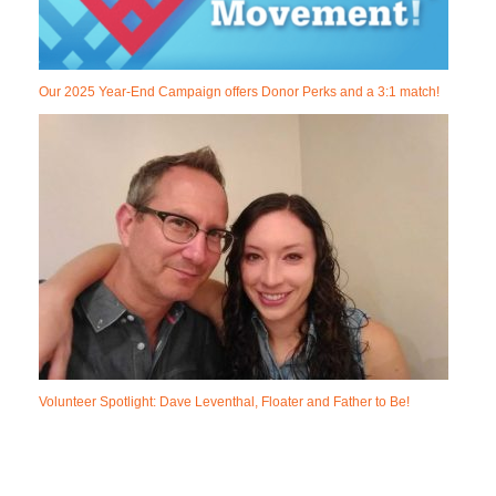
Our 2025 Year-End Campaign offers Donor Perks and a 3:1 match!
Volunteer Spotlight: Dave Leventhal, Floater and Father to Be!