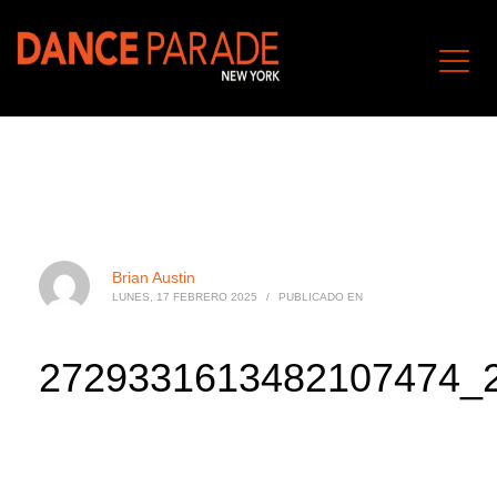
Brian Austin
LUNES, 17 FEBRERO 2025
/
PUBLICADO EN
2729331613482107474_2