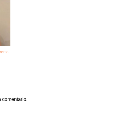
her to
n comentario.