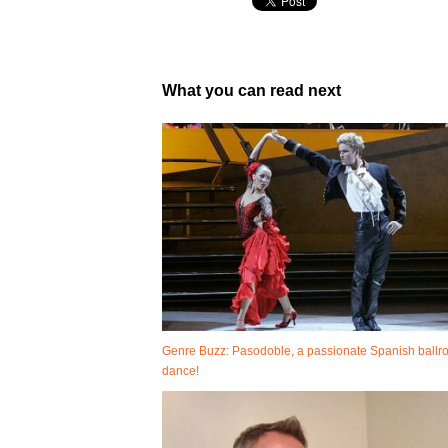
What you can read next
Genre Buzz: Pasodoble, a passionate Spanish ball
dance!