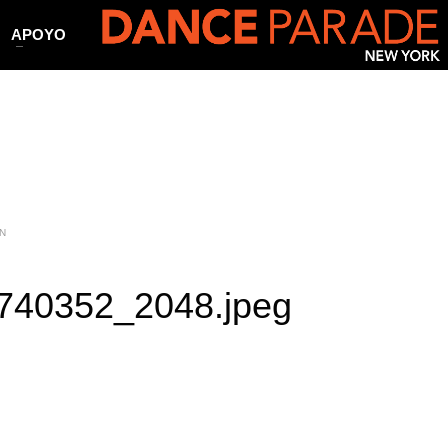
APOYO
N
740352_2048.jpeg