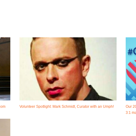
room
Volunteer Spotlight: Mark Schmidt, Curator with an Umph!
Our 2
3:1 ma