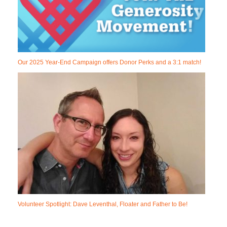
Our 2025 Year-End Campaign offers Donor Perks and a 3:1 match!
Volunteer Spotlight: Dave Leventhal, Floater and Father to Be!