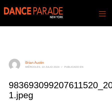
Brian Austin
MIÉRCOLES, 10 JULIO 2024
/
PUBLICADO EN
983693099207611520_20
1.jpeg