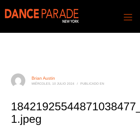
Brian Austin
MIÉRCOLES, 10 JULIO 2024
/
PUBLICADO EN
18421925544871038477
1.jpeg