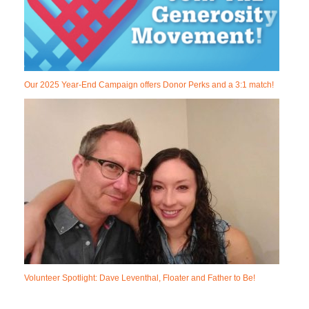
Our 2025 Year-End Campaign offers Donor Perks and a 3:1 match!
Volunteer Spotlight: Dave Leventhal, Floater and Father to Be!