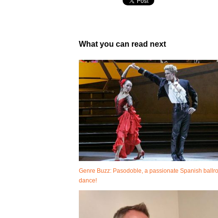
What you can read next
Genre Buzz: Pasodoble, a passionate Spanish ball
dance!