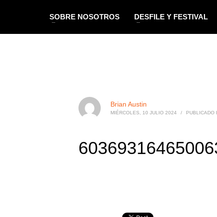
SOBRE NOSOTROS
DESFILE Y FESTIVAL
Brian Austin
MIÉRCOLES, 10 JULIO 2024
/
PUBLICADO 
603693164650063