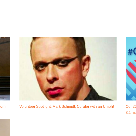
room
Volunteer Spotlight: Mark Schmidt, Curator with an Umph!
Our 2
3:1 ma