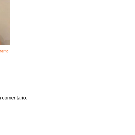
her to
n comentario.