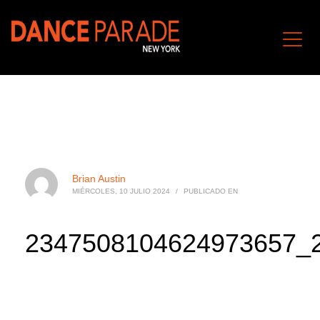
Brian Austin
MIÉRCOLES, 10 JULIO 2024
/
PUBLICADO EN
2347508104624973657_2