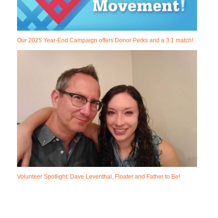
Our 2025 Year-End Campaign offers Donor Perks and a 3:1 match!
Volunteer Spotlight: Dave Leventhal, Floater and Father to Be!