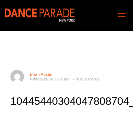
Brian Austin
MIÉRCOLES, 10 JULIO 2024
/
PUBLICADO EN
10445440304047808704_