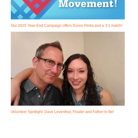
Our 2025 Year-End Campaign offers Donor Perks and a 3:1 match!
Volunteer Spotlight: Dave Leventhal, Floater and Father to Be!