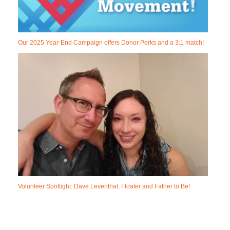
Our 2025 Year-End Campaign offers Donor Perks and a 3:1 match!
Volunteer Spotlight: Dave Leventhal, Floater and Father to Be!