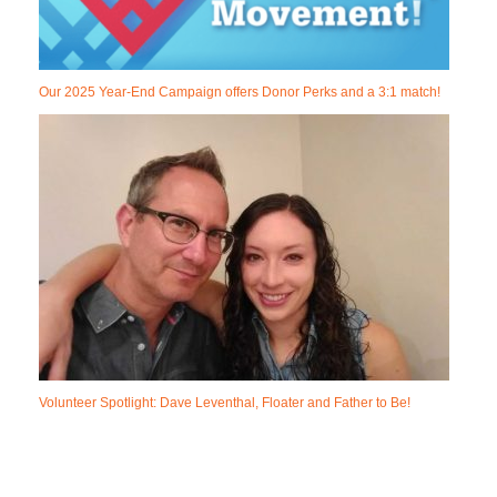
Our 2025 Year-End Campaign offers Donor Perks and a 3:1 match!
Volunteer Spotlight: Dave Leventhal, Floater and Father to Be!