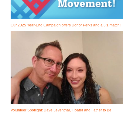
Our 2025 Year-End Campaign offers Donor Perks and a 3:1 match!
Volunteer Spotlight: Dave Leventhal, Floater and Father to Be!