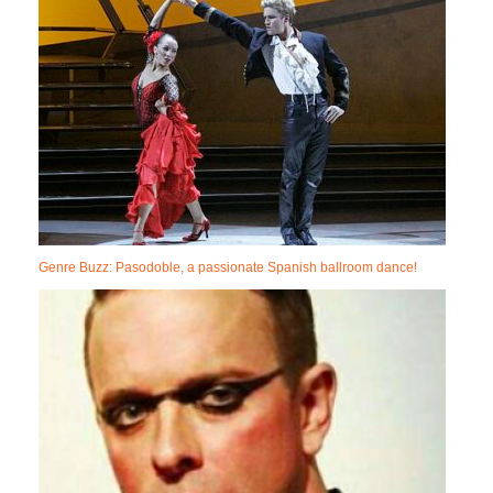
Genre Buzz: Pasodoble, a passionate Spanish ballroom dance!