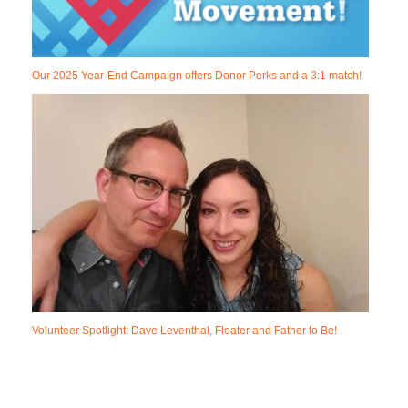
Our 2025 Year-End Campaign offers Donor Perks and a 3:1 match!
Volunteer Spotlight: Dave Leventhal, Floater and Father to Be!