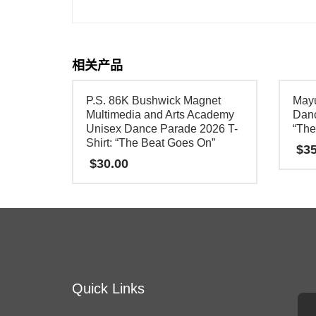
相关产品
P.S. 86K Bushwick Magnet
May
Multimedia and Arts Academy
Danc
Unisex Dance Parade 2026 T-
“The
Shirt: “The Beat Goes On”
$
35
$
30.00
本
本
产
产
品
品
有
有
多
多
种
Quick Links
种
变
变
体。