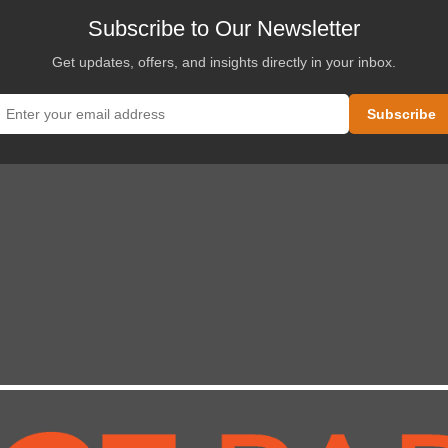
可
Subscribe to Our Newsletter
在
产
Get updates, offers, and insights directly in your inbox.
品
页
面
上
选
择
这
些
选
项