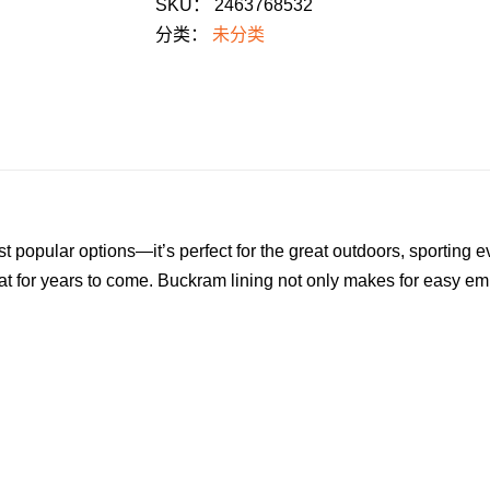
SKU：
2463768532
del
分类：
未分类
数
量
 popular options—it’s perfect for the great outdoors, sporting e
at for years to come.
Buckram lining not only makes for easy emb