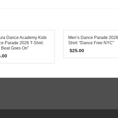
ura Dance Academy Kids
Men’s Dance Parade 2026
e Parade 2026 T-Shirt:
Shirt: “Dance Free NYC”
 Beat Goes On”
$
25.00
.00
本
产
品
有
多
种
变
体。