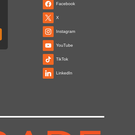
Facebook
可
在
X
产
品
Instagram
页
YouTube
面
上
TikTok
选
择
LinkedIn
这
些
选
项