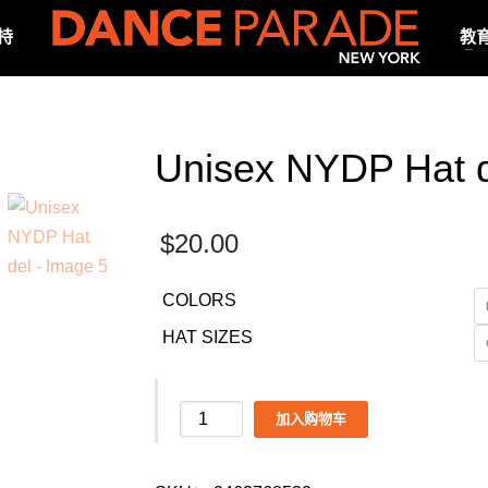
持
教
Unisex NYDP Hat 
$
20.00
COLORS
HAT SIZES
Unisex
加入购物车
NYDP
Hat