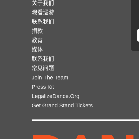
关于我们
体。
可
观看巡游
可
在
在
联系我们
产
产
捐款
品
品
教育
页
页
面
媒体
面
上
联系我们
上
选
常见问题
选
择
Join The Team
择
这
Press Kit
这
些
LegalizeDance.Org
些
选
选
Get Grand Stand Tickets
项
项