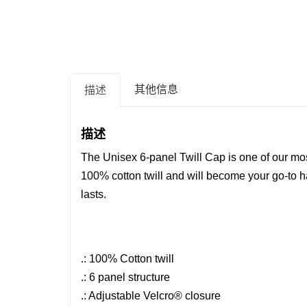
其他信息
描述
描述
The Unisex 6-panel Twill Cap is one of our most
100% cotton twill and will become your go-to h
lasts.
.: 100% Cotton twill
.: 6 panel structure
.: Adjustable Velcro® closure