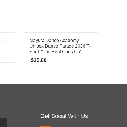
 T-
Mayura Dance Academy
Unisex Dance Parade 2026 T-
Shirt: “The Beat Goes On”
$
35.00
本
产
品
有
多
种
Get Social With Us
变
体。