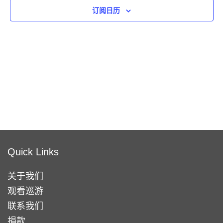
期
航
视
订阅日历
图
导
航
Quick Links
关于我们
观看巡游
联系我们
捐款