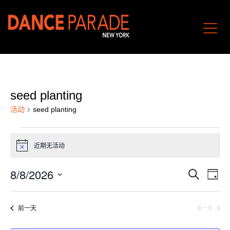
seed planting
活动
seed planting
8
月
近期无活动
Notice
8,
活
活
8/8/2026
2026
搜
日
动
动
活
寻
选
视
搜
动
择
图
前一天
后一天
索
日
导
和