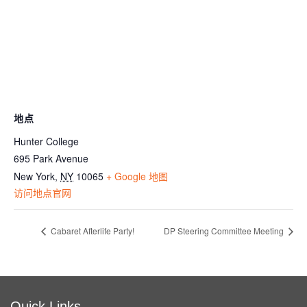
地点
Hunter College
695 Park Avenue
New York
,
NY
10065
+ Google 地图
访问地点官网
Cabaret Afterlife Party!
DP Steering Committee Meeting
Quick Links