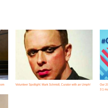
room
Volunteer Spotlight: Mark Schmidt, Curator with an Umph!
Our 2
3:1 ma