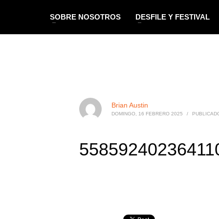
SOBRE NOSOTROS
DESFILE Y FESTIVAL
Brian Austin
DOMINGO, 16 FEBRERO 2025
/
PUBLICAD
558592402364110