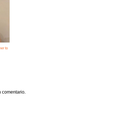
her to
n comentario.