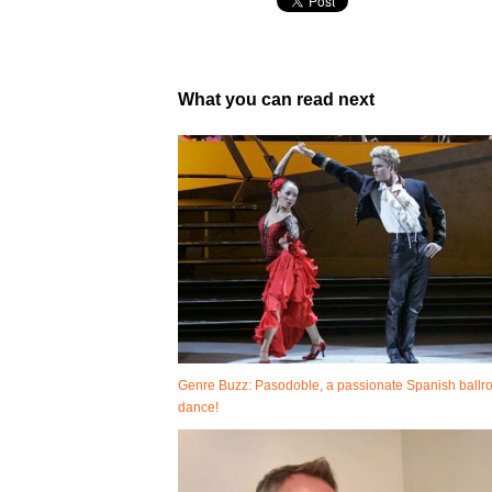
What you can read next
Genre Buzz: Pasodoble, a passionate Spanish ball
dance!