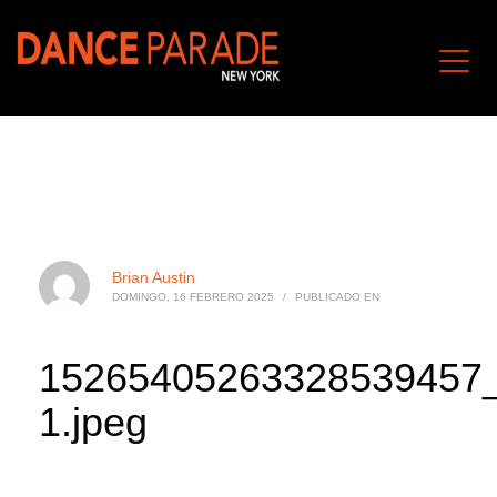
Brian Austin
DOMINGO, 16 FEBRERO 2025
/
PUBLICADO EN
15265405263328539457
1.jpeg