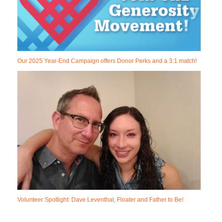
Our 2025 Year-End Campaign offers Donor Perks and a 3:1 match!
Volunteer Spotlight: Dave Leventhal, Floater and Father to Be!